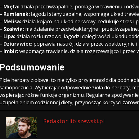
–
Mięta:
działa przeciwzapalnie, pomaga w trawieniu i odśw
–
Rumianek:
łagodzi stany zapalne, wspomaga układ trawien
–
Melisa:
działa kojąco na układ nerwowy, redukuje stres i p
–
Szałwia:
ma działanie przeciwbakteryjne i przeciwzapalne
–
Lipa:
działa rozkurczowo, łagodzi dolegliwości układu od
–
Dziurawiec:
poprawia nastrój, działa przeciwbakteryjnie i
–
Imbir:
wspomaga trawienie, działa rozgrzewająco i przeci
Podsumowanie
Picie herbaty ziołowej to nie tylko przyjemność dla podnieb
samopoczucia. Wybierając odpowiednie zioła do herbaty, moż
wspierając różne funkcje organizmu. Regularne spożywani
uzupełnieniem codziennej diety, przynosząc korzyści zarówno 
Redaktor libiszewski.pl