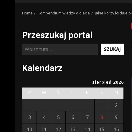
Home
Kompendium wiedzy o diecie
Jakie korzyści daje p
Przeszukaj portal
Szukaj
SZUKAJ
Kalendarz
sierpień 2026
P
W
Ś
C
P
S
N
1
2
3
4
5
6
7
8
9
10
11
12
13
14
15
16