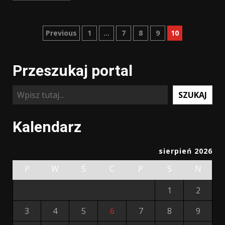
Nawigacja
Previous
1
…
7
8
9
10
po
Przeszukaj portal
wpisach
Szukaj
SZUKAJ
Kalendarz
sierpień 2026
P
W
Ś
C
P
S
N
1
2
3
4
5
6
7
8
9