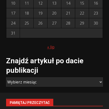
10
11
12
13
14
15
16
17
18
19
20
21
22
23
24
25
26
27
28
29
30
31
« lip
Znajdź artykuł po dacie
publikacji
PAMIĘTAJ PRZECZYTAĆ